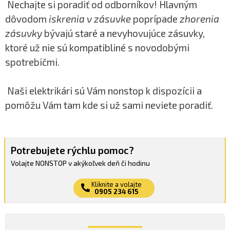
Nechajte si poradiť od odborníkov! Hlavným
dôvodom
iskrenia v zásuvke
poprípade
zhorenia
zásuvky
bývajú staré a nevyhovujúce zásuvky,
ktoré už nie sú kompatibliné s novodobými
spotrebičmi.
Naši elektrikári sú Vám nonstop k dispozícii a
pomôžu Vám tam kde si už sami neviete poradiť.
Potrebujete rýchlu pomoc?
Volajte NONSTOP v akýkoľvek deň či hodinu
Kliknite a volajte
0905 234 615