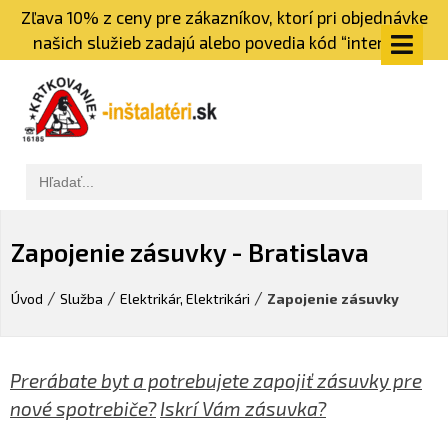
Zľava 10% z ceny pre zákazníkov, ktorí pri objednávke
našich služieb zadajú alebo povedia kód “internet”
Zapojenie zásuvky - Bratislava
/
/
/
Úvod
Služba
Elektrikár, Elektrikári
Zapojenie zásuvky
Prerábate byt a potrebujete zapojiť zásuvky pre
nové spotrebiče?
Iskrí Vám zásuvka?