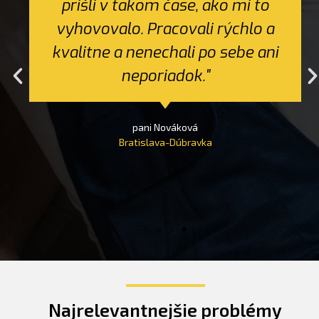
prišli v takom čase, ako mi to
vyhovovalo. Pracovali rýchlo a
kvalitne a nenechali po sebe ani
neporiadok."
pani Nováková
Bratislava-Dúbravka
Najrelevantnejšie problémy