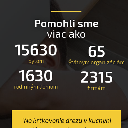
Pomohli sme
viac ako
15630
65
bytom
Štátnym organizáciám
1630
2315
rodinným domom
firmám
"Na krtkovanie drezu v kuchyni