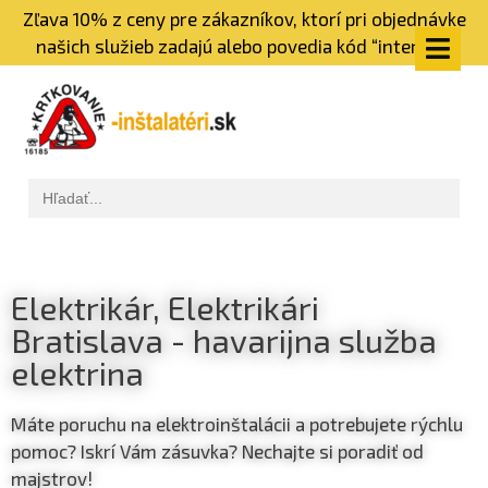
Zľava 10% z ceny pre zákazníkov, ktorí pri objednávke
našich služieb zadajú alebo povedia kód “internet”
Elektrikár, Elektrikári
Bratislava - havarijna služba
elektrina
Máte poruchu na elektroinštalácii a potrebujete rýchlu
pomoc? Iskrí Vám zásuvka? Nechajte si poradiť od
majstrov!