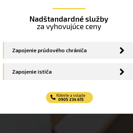
Nadštandardné služby
za vyhovujúce ceny
Zapojenie prúdového chrániča
Zapojenie ističa
Kliknite a volajte
0905 234 615