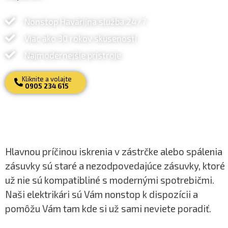
Nonstop Havárijná služba 24/7
Viac ako 30 rokov skúseností
Najmodernejšie prístroje
Kliknite a volajte
0905 234 615
Hlavnou príčinou iskrenia v zástrčke alebo spálenia
zásuvky sú staré a nezodpovedajúce zásuvky, ktoré
už nie sú kompatibliné s modernými spotrebičmi.
Naši elektrikári sú Vám nonstop k dispozícii a
pomôžu Vám tam kde si už sami neviete poradiť.