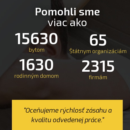
Pomohli sme
viac ako
15630
65
bytom
Štátnym organizáciám
1630
2315
rodinným domom
firmám
"Oceňujeme rýchlosť zásahu a
kvalitu odvedenej práce."