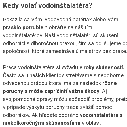
Kedy volať vodoinštalatéra?
Pokazila sa Vám vodovodná batéria? alebo Vám
prasklo potrubie ?
obráťte na náš tím
vodoinštalatérov. Naši vodoinštalatéri sú skúsení
odborníci s dlhoročnou praxou, čím sa odlišujeme o
spoločnosti ktoré zamestnávajú majstrov bez praxe.
Práca vodoinštalatéra si vyžaduje
roky skúseností.
Často sa u našich klientov stretávame s neodborne
odvedenou prácou ktorá má za následok
rôzne
poruchy a môže zapríčiniť vážne škody.
Aj
svojpomocné opravy môžu spôsobiť problémy, pret
v prípade výskytu poruchy treba zvážiť pomoc
odborníkov. Ak hľadáte dobrého
vodoinštalatéra s
niekoľkoročnými skúsenosťami
v oblasti