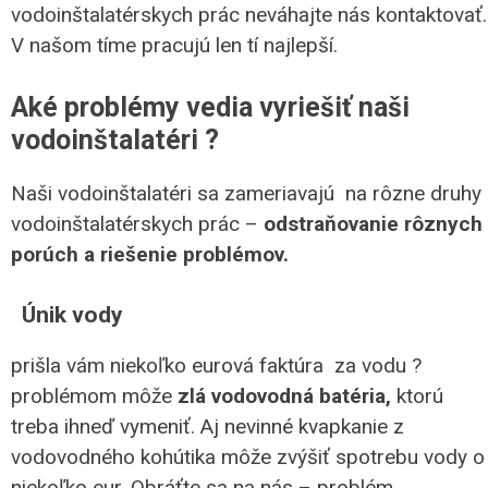
vodoinštalatérskych prác neváhajte nás kontaktovať.
V našom tíme pracujú len tí najlepší.
Aké problémy vedia vyriešiť naši
vodoinštalatéri ?
Naši vodoinštalatéri sa zameriavajú na rôzne druhy
vodoinštalatérskych prác –
odstraňovanie rôznych
porúch a riešenie problémov.
Únik vody
prišla vám niekoľko eurová faktúra za vodu ?
problémom môže
zlá vodovodná batéria,
ktorú
treba ihneď vymeniť. Aj nevinné kvapkanie z
vodovodného kohútika môže zvýšiť spotrebu vody o
niekoľko eur. Obráťte sa na nás – problém