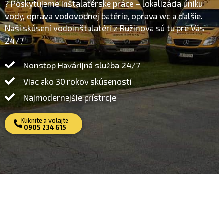
? Poskytujeme inštalatérske práce – lokalizácia úniku
vody, oprava vodovodnej batérie, oprava wc a ďalšie.
Naši skúsení vodoinštalatéri z Ružinova sú tu pre Vás
24/7
Nonstop Havárijná služba 24/7
Viac ako 30 rokov skúseností
Najmodernejšie prístroje
Kliknite a volajte
0905 234 615