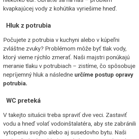
kvapkajúcej vody z kohútika vyriešime hneď.
Hluk z potrubia
Počujete z potrubia v kuchyni alebo v kúpeľni
zvláštne zvuky? Problémom môže byť tlak vody,
ktorý vieme rýchlo zmerať. Naši majstri ponúkajú
meranie tlaku v potrubiach – zistíme, čo spôsobuje
nepríjemný hluk a následne
určíme postup opravy
potrubia.
WC preteká
V takejto situácii treba spraviť dve veci. Zastaviť
vodu a hneď volať vodoinštalatéra, aby ste zabránili
vytopeniu svojho alebo aj susedovho bytu. Naši