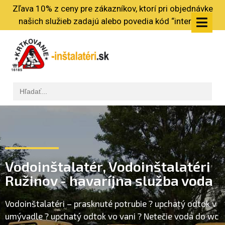
Zľava 10% z ceny pre zákazníkov, ktorí pri objednávke
našich služieb zadajú alebo povedia kód “internet”
Vodoinštalatér, Vodoinštalatéri
Ružinov - havaríjna služba voda
Vodoinštalatéri – prasknuté potrubie ? upchatý odtok v
umývadle ? upchatý odtok vo vani ? Netečie voda do wc