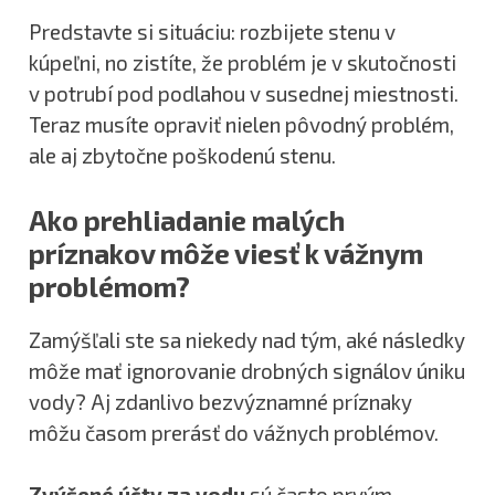
Predstavte si situáciu: rozbijete stenu v
kúpeľni, no zistíte, že problém je v skutočnosti
v potrubí pod podlahou v susednej miestnosti.
Teraz musíte opraviť nielen pôvodný problém,
ale aj zbytočne poškodenú stenu.
Ako prehliadanie malých
príznakov môže viesť k vážnym
problémom?
Zamýšľali ste sa niekedy nad tým, aké následky
môže mať ignorovanie drobných signálov úniku
vody? Aj zdanlivo bezvýznamné príznaky
môžu časom prerásť do vážnych problémov.
Zvýšené účty za vodu
sú často prvým