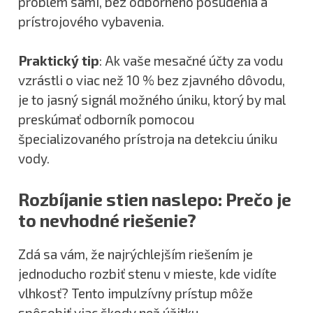
problém sami, bez odborného posúdenia a
prístrojového vybavenia.
Praktický tip
: Ak vaše mesačné účty za vodu
vzrástli o viac než 10 % bez zjavného dôvodu,
je to jasný signál možného úniku, ktorý by mal
preskúmať odborník pomocou
špecializovaného prístroja na detekciu úniku
vody.
Rozbíjanie stien naslepo: Prečo je
to nevhodné riešenie?
Zdá sa vám, že najrýchlejším riešením je
jednoducho rozbiť stenu v mieste, kde vidíte
vlhkosť? Tento impulzívny prístup môže
spôsobiť viac škody než úžitku.