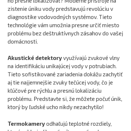
ho presne lokalizovať? Moderné prístroje na
zistenie úniku vody predstavujú revolúciu v
diagnostike vodovodných systémov. Tieto
technológie vám umožnia presne určiť miesto
problému bez deštruktívnych zásahov do vašej
domácnosti.
Akustické detektory
využívajú zvukové vlny
na identifikáciu unikajúcej vody v potrubiach.
Tieto sofistikované zariadenia dokážu zachytiť
aj tie najjemnejšie zvuky tečúcej vody, čo je
kľúčové pre rýchlu a presnú lokalizáciu
problému. Predstavte si, že môžete počuť únik,
ktorý by ľudské ucho nikdy nezachytilo!
Termokamery
odhaľujú teplotné rozdiely,