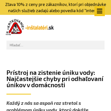
Zľava 10% z ceny pre zákazníkov, ktorí pri objednávke
našich služieb zadajú alebo povedia kód “internet”
Prístroj na zistenie úniku vody:
Najčastejšie chyby pri odhaľovaní
únikov v domácnosti
Každý z nás sa aspoň raz stretol s
problémom úniku vody, ktorý dokáže