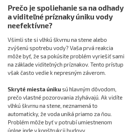
Prečo je spoliehanie sa na odhady
a viditeľné príznaky úniku vody
neefektívne?
Všimli ste si vlhkú škvrnu na stene alebo
zvýšenú spotrebu vody? Vaša prvá reakcia
môže byť, že sa pokúsite problém vyriešiť sami
na základe viditeľných príznakov. Tento prístup
však často vedie k nepresným záverom.
Skryté miesta úniku
sú hlavným dôvodom,
prečo vlastné pozorovania zlyhávajú. Ak vidíte
vlhkú škvrnu na stene, neznamená to
automaticky, že voda uniká priamo za ňou.
Problém môže byť v potrubí umiestnenom
úplne inde v konštrukcii budovy.