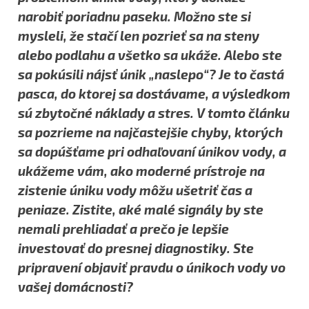
narobiť poriadnu paseku. Možno ste si
mysleli, že stačí len pozrieť sa na steny
alebo podlahu a všetko sa ukáže. Alebo ste
sa pokúsili nájsť únik „naslepo“? Je to častá
pasca, do ktorej sa dostávame, a výsledkom
sú zbytočné náklady a stres. V tomto článku
sa pozrieme na najčastejšie chyby, ktorých
sa dopúšťame pri odhaľovaní únikov vody, a
ukážeme vám, ako moderné prístroje na
zistenie úniku vody môžu ušetriť čas a
peniaze. Zistite, aké malé signály by ste
nemali prehliadať a prečo je lepšie
investovať do presnej diagnostiky. Ste
pripravení objaviť pravdu o únikoch vody vo
vašej domácnosti?