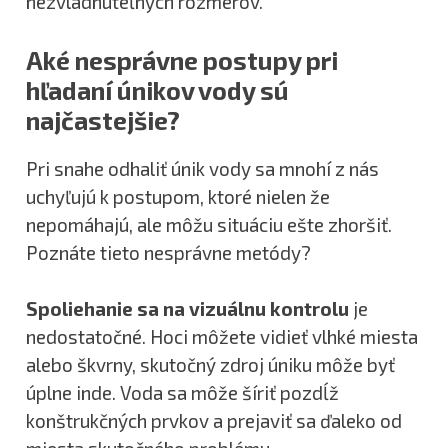
nezvládnuteľných rozmerov.
Aké nesprávne postupy pri
hľadaní únikov vody sú
najčastejšie?
Pri snahe odhaliť únik vody sa mnohí z nás
uchyľujú k postupom, ktoré nielen že
nepomáhajú, ale môžu situáciu ešte zhoršiť.
Poznáte tieto nesprávne metódy?
Spoliehanie sa na vizuálnu kontrolu
je
nedostatočné. Hoci môžete vidieť vlhké miesta
alebo škvrny, skutočný zdroj úniku môže byť
úplne inde. Voda sa môže šíriť pozdĺž
konštrukčných prvkov a prejaviť sa ďaleko od