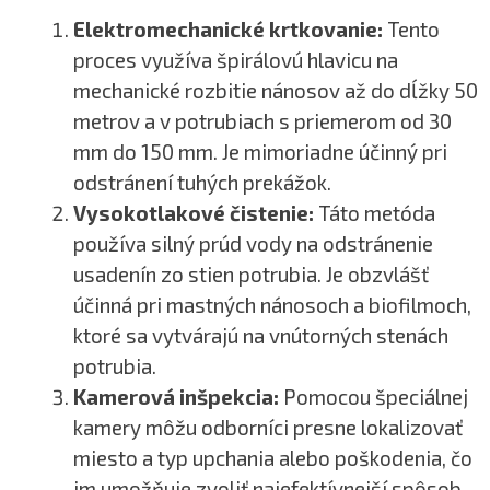
Elektromechanické krtkovanie:
Tento
proces využíva špirálovú hlavicu na
mechanické rozbitie nánosov až do dĺžky 50
metrov a v potrubiach s priemerom od 30
mm do 150 mm. Je mimoriadne účinný pri
odstránení tuhých prekážok.
Vysokotlakové čistenie:
Táto metóda
používa silný prúd vody na odstránenie
usadenín zo stien potrubia. Je obzvlášť
účinná pri mastných nánosoch a biofilmoch,
ktoré sa vytvárajú na vnútorných stenách
potrubia.
Kamerová inšpekcia:
Pomocou špeciálnej
kamery môžu odborníci presne lokalizovať
miesto a typ upchania alebo poškodenia, čo
im umožňuje zvoliť najefektívnejší spôsob