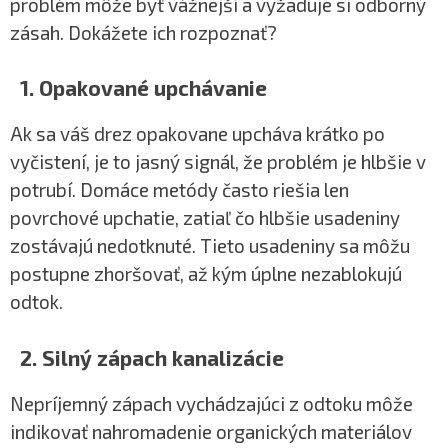
problém môže byť vážnejší a vyžaduje si odborný
zásah. Dokážete ich rozpoznať?
1. Opakované upchávanie
Ak sa váš drez opakovane upcháva krátko po
vyčistení, je to jasný signál, že problém je hlbšie v
potrubí. Domáce metódy často riešia len
povrchové upchatie, zatiaľ čo hlbšie usadeniny
zostávajú nedotknuté. Tieto usadeniny sa môžu
postupne zhoršovať, až kým úplne nezablokujú
odtok.
2. Silný zápach kanalizácie
Nepríjemný zápach vychádzajúci z odtoku môže
indikovať nahromadenie organických materiálov