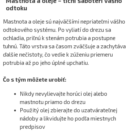
Mastnota a oleje – tichí sabotéri vášho
odtoku
Mastnota a oleje sú najväčšími nepriateľmi vášho
odtokového systému. Po vyliatí do drezu sa
ochladia, priľnú k stenám potrubia a postupne
tuhnú. Táto vrstva sa časom zväčšuje a zachytáva
ďalšie nečistoty, čo vedie k zúženiu priemeru
potrubia až po jeho úplné upchatiu.
Čo s tým môžete urobiť:
Nikdy nevylievajte horúci olej alebo
mastnotu priamo do drezu
Použitý olej zbierajte do uzatvárateľnej
nádoby a likvidujte ho podľa miestnych
predpisov