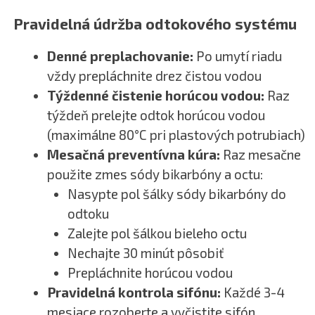
Pravidelná údržba odtokového systému
Denné preplachovanie:
Po umytí riadu
vždy prepláchnite drez čistou vodou
Týždenné čistenie horúcou vodou:
Raz
týždeň prelejte odtok horúcou vodou
(maximálne 80°C pri plastových potrubiach)
Mesačná preventívna kúra:
Raz mesačne
použite zmes sódy bikarbóny a octu:
Nasypte pol šálky sódy bikarbóny do
odtoku
Zalejte pol šálkou bieleho octu
Nechajte 30 minút pôsobiť
Prepláchnite horúcou vodou
Pravidelná kontrola sifónu:
Každé 3-4
mesiace rozoberte a vyčistite sifón