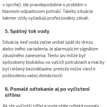
v sprche), ide pravdepodobne o problém v
hlavnom odpadovom potrubí. Takéto situácie
takmer vždy vyžadujú profesionálny zásah.
5. Spätný tok vody
Situácia, keď voda začne unikať späť do drezu
alebo iného zariadenia, je alarmujúcim signálom
závažného zanesenia. Tento jav môže byť
spôsobený blokádou vo vašich potrubiach a mal by
byť riešený bezodkladne, pretože môže viesť k
poškodeniu vašej domácnosti.
6. Pomalé odtekanie aj po vyčistení
sifónu
Ak ste vyčistili sifón a voda stále odteká pomaly,