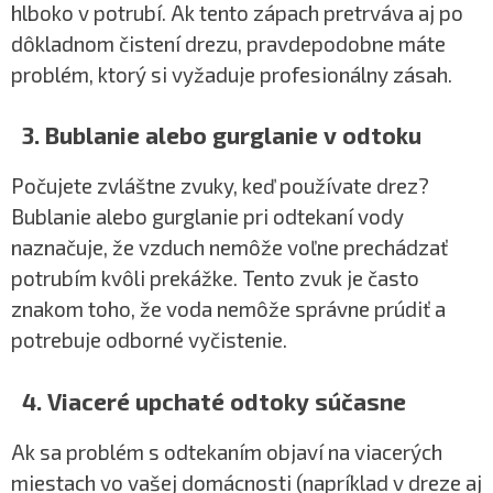
hlboko v potrubí. Ak tento zápach pretrváva aj po
dôkladnom čistení drezu, pravdepodobne máte
problém, ktorý si vyžaduje profesionálny zásah.
3. Bublanie alebo gurglanie v odtoku
Počujete zvláštne zvuky, keď používate drez?
Bublanie alebo gurglanie pri odtekaní vody
naznačuje, že vzduch nemôže voľne prechádzať
potrubím kvôli prekážke. Tento zvuk je často
znakom toho, že voda nemôže správne prúdiť a
potrebuje odborné vyčistenie.
4. Viaceré upchaté odtoky súčasne
Ak sa problém s odtekaním objaví na viacerých
miestach vo vašej domácnosti (napríklad v dreze aj