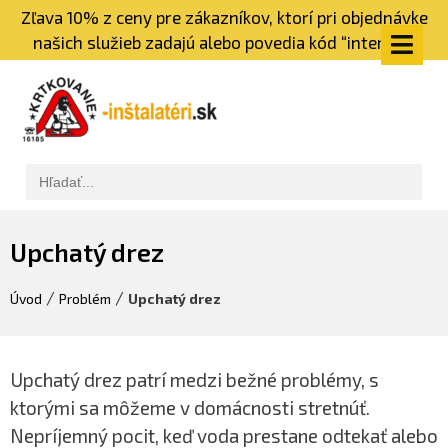
Zľava 10% z ceny pre zákazníkov, ktorí pri objednávke
našich služieb zadajú alebo povedia kód “internet”
Upchatý drez
/
/
Úvod
Problém
Upchatý drez
Upchatý drez patrí medzi bežné problémy, s
ktorými sa môžeme v domácnosti stretnúť.
Nepríjemný pocit, keď voda prestane odtekať alebo