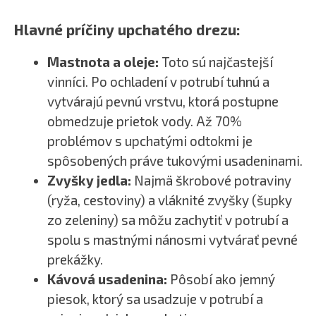
Hlavné príčiny upchatého drezu:
Mastnota a oleje:
Toto sú najčastejší
vinníci. Po ochladení v potrubí tuhnú a
vytvárajú pevnú vrstvu, ktorá postupne
obmedzuje prietok vody. Až 70%
problémov s upchatými odtokmi je
spôsobených práve tukovými usadeninami.
Zvyšky jedla:
Najmä škrobové potraviny
(ryža, cestoviny) a vláknité zvyšky (šupky
zo zeleniny) sa môžu zachytiť v potrubí a
spolu s mastnými nánosmi vytvárať pevné
prekážky.
Kávová usadenina:
Pôsobí ako jemný
piesok, ktorý sa usadzuje v potrubí a