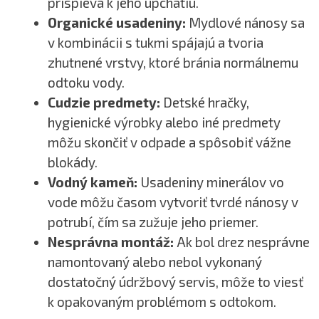
prispieva k jeho upchatiu.
Organické usadeniny:
Mydlové nánosy sa
v kombinácii s tukmi spájajú a tvoria
zhutnené vrstvy, ktoré bránia normálnemu
odtoku vody.
Cudzie predmety:
Detské hračky,
hygienické výrobky alebo iné predmety
môžu skončiť v odpade a spôsobiť vážne
blokády.
Vodný kameň:
Usadeniny minerálov vo
vode môžu časom vytvoriť tvrdé nánosy v
potrubí, čím sa zužuje jeho priemer.
Nesprávna montáž:
Ak bol drez nesprávne
namontovaný alebo nebol vykonaný
dostatočný údržbový servis, môže to viesť
k opakovaným problémom s odtokom.