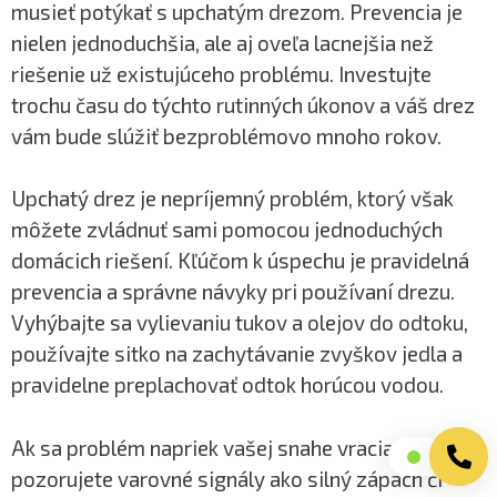
musieť potýkať s upchatým drezom. Prevencia je
nielen jednoduchšia, ale aj oveľa lacnejšia než
riešenie už existujúceho problému. Investujte
trochu času do týchto rutinných úkonov a váš drez
vám bude slúžiť bezproblémovo mnoho rokov.
Upchatý drez je nepríjemný problém, ktorý však
môžete zvládnuť sami pomocou jednoduchých
domácich riešení. Kľúčom k úspechu je pravidelná
prevencia a správne návyky pri používaní drezu.
Vyhýbajte sa vylievaniu tukov a olejov do odtoku,
používajte sitko na zachytávanie zvyškov jedla a
pravidelne preplachovať odtok horúcou vodou.
Ak sa problém napriek vašej snahe vracia alebo
pozorujete varovné signály ako silný zápach či