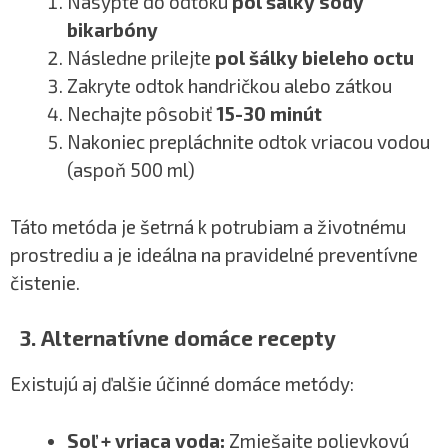
Nasypte do odtoku
pol šálky sódy
bikarbóny
Následne prilejte
pol šálky bieleho octu
Zakryte odtok handričkou alebo zátkou
Nechajte pôsobiť
15-30 minút
Nakoniec prepláchnite odtok vriacou vodou
(aspoň 500 ml)
Táto metóda je šetrná k potrubiam a životnému
prostrediu a je ideálna na pravidelné preventívne
čistenie.
3. Alternatívne domáce recepty
Existujú aj ďalšie účinné domáce metódy:
Soľ + vriaca voda:
Zmiešajte polievkovú