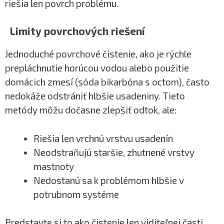
riešia len povrch problému.
Limity povrchových riešení
Jednoduché povrchové čistenie, ako je rýchle
prepláchnutie horúcou vodou alebo použitie
domácich zmesí (sóda bikarbóna s octom), často
nedokáže odstrániť hlbšie usadeniny. Tieto
metódy môžu dočasne zlepšiť odtok, ale:
Riešia len vrchnú vrstvu usadenín
Neodstraňujú staršie, zhutnené vrstvy
mastnoty
Nedostanú sa k problémom hlbšie v
potrubnom systéme
Predstavte si to ako čistenie len viditeľnej časti